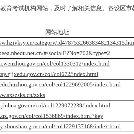
市教育考试机构网站，及时了解相关信息。各设区
网站地址
ww.hzjyksy.cn/category/id478753266383482134315.ht
nbeea.nbedu.net.cn/#/socialE?No=702&type=2
du.wenzhou.gov.cn/col/col1330312/index.html
xksy.zjjxedu.gov.cn/col/col672/index.html
uedu.huzhou.gov.cn/col/col1229692005/index.html
ww.sxszsks.cn/zxks
yj.jinhua.gov.cn/col/col1229072239/index.html
yj.qz.gov.cn/col/col1536869/index.html?key
sjy.zhoushan.gov.cn/col/col1229137168/index.html