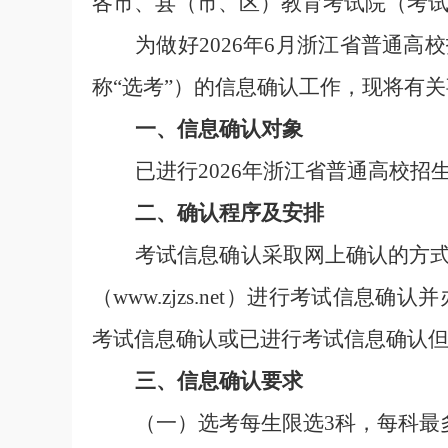
各市、县（市、区）教育考试院（考
为做好
202
6
年
6
月浙江省普通高校
称
“
选考
”
）的信息确认工作，现将有关
一、信息确认对象
已进行
202
6
年浙江省普通高校招
二、确认程序及安排
考试信息确认采取网上确认的方
（
www.zjzs.net
）进行考试信息确认并
考试信息确认
或
已进行考试信息确认
三、信息确认要求
（
一
）
选考每生限选
3
科，每科最