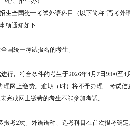
试中心、招生办）：
招生全国统一考试外语科目（以下简称
“
高考外
事项通知如下：
生全国统一考试报名的考生。
式进行。符合条件的考生于
202
6
年
4
月
7
日
9:00
至
4
办理网上缴费。逾期（时）将不予办理，考试信
但未完成网上缴费的考生不能参加考试。
多报考
2
次。外语语种、选考科目在首次报考确定